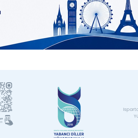
Isparta
Y